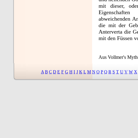
mit dieser, ode
Eigenschaften
abweichenden An
die mit der Geb
Anterverta die 
mit den Füssen v
Aus Vollmer's Mytho
A
B
C
D
E
F
G
H
I
J
K
L
M
N
O
P
Q
R
S
T
U
V
W
X