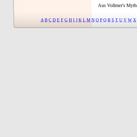
Aus Vollmer's Mytho
A
B
C
D
E
F
G
H
I
J
K
L
M
N
O
P
Q
R
S
T
U
V
W
X