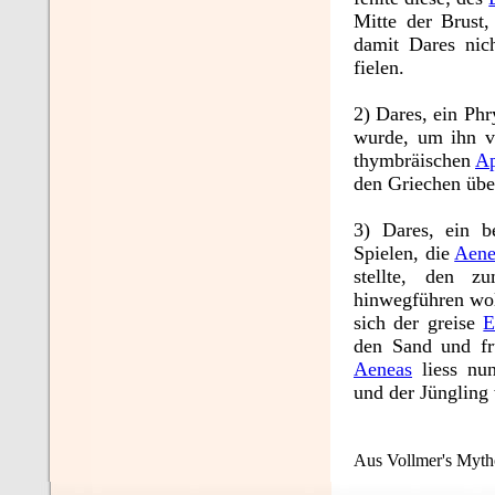
Mitte der Brust
damit Dares nic
fielen.
2) Dares, ein Ph
wurde, um ihn 
thymbräischen
Ap
den Griechen üb
3) Dares, ein b
Spielen, die
Aene
stellte, den z
hinwegführen wo
sich der greise
E
den Sand und fr
Aeneas
liess nun
und der Jüngling
Aus Vollmer's Mytho