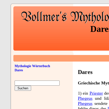
Dare
Mythologie Wörterbuch
Dares
Dares
Griechische Myt
1) ein
Priester
de
Phegeus
und Id
Phegeus
sendete 
fehlte diese; des