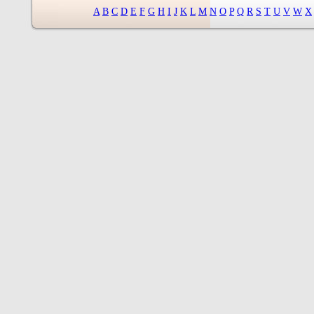
A
B
C
D
E
F
G
H
I
J
K
L
M
N
O
P
Q
R
S
T
U
V
W
X